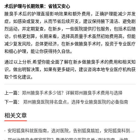
术后护理与长期效果：省钱又安心
腋臭手术后的护理直接影响效果和额外费用，正确护理能减少并发
症，如感染或复发，从而节省后续开支，建议保持腋下清洁、避免剧
烈运动，并定期复查，在新乡，一些医院提供打包服务，包括术后随
访，价格更划算，长期来看，选择高质量手术虽然初始费用高，但能
减少复发风险，总体更经济，在新乡做腋臭手术时，投资于专业医疗
和细心护理，能让你获得持久自信。
通过以上分析,希望你能全面了解在新乡做腋臭手术的费用和相关知
识，做出明智决策，如果有更多疑问，建议咨询本地专业医疗机构获
取个性化建议。
上一篇：
郑州腋臭手术多少钱？详解郑州腋臭手术费用与选择
下一篇：
郑州腋臭医院排名盘点，选择专业腋臭医院的必备指南
相关文章
安阳狐臭科就医指南，选对医院，告别狐臭尴尬，安阳狐臭科到底哪家强？
郑州治腋臭去哪家医院？靠谱的国立医院名单+避坑指南，治腋臭别瞎跑